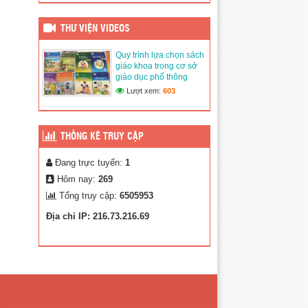
Đăng ngày: 13/03/2026
Quy trình lựa chọn sách
giáo khoa trong cơ sở giáo
THƯ VIỆN VIDEOS
dục phổ thông
(02/03/2020)
Quy trình lựa chọn sách
giáo khoa trong cơ sở
Thư Viện Ảnh
giáo dục phổ thông
(02/03/2020)
Lượt xem:
603
THỐNG KÊ TRUY CẬP
Đang trực tuyến:
1
Hôm nay:
269
Tổng truy cập:
6505953
Địa chỉ IP: 216.73.216.69