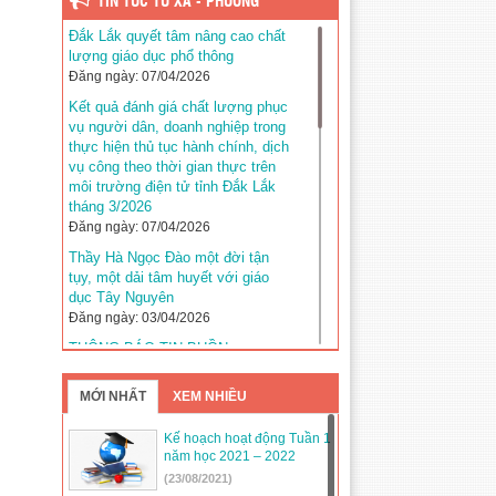
TIN TỨC TỪ XÃ - PHƯỜNG
Đắk Lắk quyết tâm nâng cao chất
lượng giáo dục phổ thông
Đăng ngày: 07/04/2026
Kết quả đánh giá chất lượng phục
vụ người dân, doanh nghiệp trong
thực hiện thủ tục hành chính, dịch
vụ công theo thời gian thực trên
môi trường điện tử tỉnh Đắk Lắk
tháng 3/2026
Đăng ngày: 07/04/2026
Thầy Hà Ngọc Đào một đời tận
tụy, một dải tâm huyết với giáo
dục Tây Nguyên
Đăng ngày: 03/04/2026
THÔNG BÁO TIN BUỒN
Đăng ngày: 03/04/2026
MỚI NHẤT
XEM NHIỀU
Kế hoạch tuyển sinh năm học
2026–2027 trên địa bàn tỉnh Đắk
Lắk
Kế hoạch hoạt động Tuần 1
năm học 2021 – 2022
Đăng ngày: 31/03/2026
(23/08/2021)
Đắk Lắk khẳng định vị thế với 5