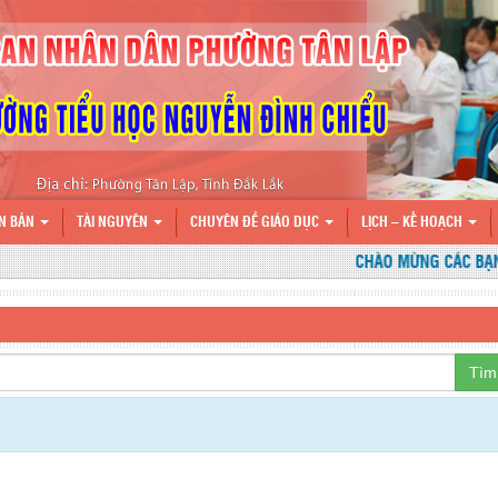
N BẢN
TÀI NGUYÊN
CHUYÊN ĐỀ GIÁO DỤC
LỊCH – KẾ HOẠCH
CHÀO MỪNG CÁC BẠN ĐẾ
Tìm