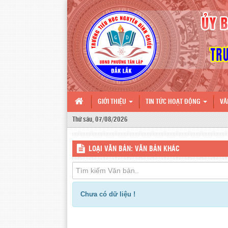
GIỚI THIỆU
TIN TỨC HOẠT ĐỘNG
VĂ
Thứ sáu, 07/08/2026
LOẠI VĂN BẢN: VĂN BẢN KHÁC
Chưa có dữ liệu !