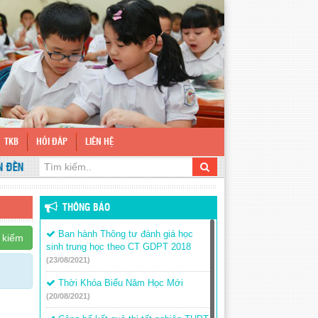
TKB
HỎI ĐÁP
LIÊN HỆ
N VỚI WEBSITE TRƯỜNG THCS TÂN LỢI
THÔNG BÁO
Ban hành Thông tư đánh giá học
 kiếm
sinh trung học theo CT GDPT 2018
(23/08/2021)
Thời Khóa Biểu Năm Học Mới
(20/08/2021)