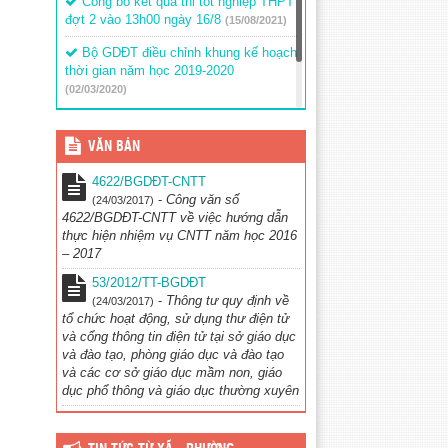
Công bố kết quả thi tốt nghiệp THPT
đợt 2 vào 13h00 ngày 16/8
(15/08/2021)
Bộ GDĐT điều chỉnh khung kế hoạch
thời gian năm học 2019-2020
(02/03/2020)
Thông báo về việc tổ chức thẩm
định sách giáo khoa lớp 1
(02/03/2020)
VĂN BẢN
4622/BGDĐT-CNTT
-
Công văn số
(24/03/2017)
4622/BGDĐT-CNTT về việc hướng dẫn
thực hiện nhiệm vụ CNTT năm học 2016
– 2017
53/2012/TT-BGDĐT
-
Thông tư quy định về
(24/03/2017)
tổ chức hoạt động, sử dụng thư điện tử
và cổng thông tin điện tử tại sở giáo dục
và đào tạo, phòng giáo dục và đào tạo
và các cơ sở giáo dục mầm non, giáo
dục phổ thông và giáo dục thường xuyên