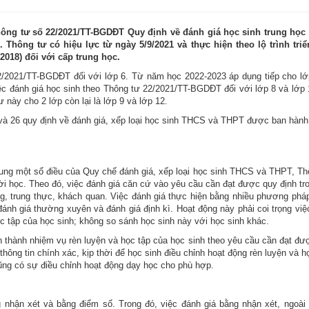
ông tư số 22/2021/TT-BGDĐT Quy định về đánh giá học sinh trung học
Thông tư có hiệu lực từ ngày 5/9/2021 và thực hiện theo lộ trình triể
018) đối với cấp trung học.
/2021/TT-BGDĐT đối với lớp 6. Từ năm học 2022-2023 áp dụng tiếp cho lớ
iệc đánh giá học sinh theo Thông tư 22/2021/TT-BGDĐT đối với lớp 8 và lớp 
này cho 2 lớp còn lại là lớp 9 và lớp 12.
8 và 26 quy định về đánh giá, xếp loại học sinh THCS và THPT được ban hành
ng một số điều của Quy chế đánh giá, xếp loại học sinh THCS và THPT, Th
ười học. Theo đó, việc đánh giá căn cứ vào yêu cầu cần đạt được quy định tr
g, trung thực, khách quan. Việc đánh giá thực hiện bằng nhiều phương pháp
đánh giá thường xuyên và đánh giá định kì. Hoạt động này phải coi trọng việ
c tập của học sinh; không so sánh học sinh này với học sinh khác.
n thành nhiệm vụ rèn luyện và học tập của học sinh theo yêu cầu cần đạt đư
ng tin chính xác, kịp thời để học sinh điều chỉnh hoạt động rèn luyện và h
cũng có sự điều chỉnh hoạt động dạy học cho phù hợp.
 nhận xét và bằng điểm số. Trong đó, việc đánh giá bằng nhận xét, ngoài 