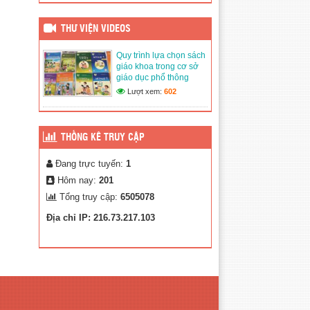
Đăng ngày: 13/03/2026
Quy trình lựa chọn sách
giáo khoa trong cơ sở giáo
THƯ VIỆN VIDEOS
dục phổ thông
(02/03/2020)
Quy trình lựa chọn sách
giáo khoa trong cơ sở
Thư Viện Ảnh
giáo dục phổ thông
(02/03/2020)
Lượt xem:
602
THỐNG KÊ TRUY CẬP
Đang trực tuyến:
1
Hôm nay:
201
Tổng truy cập:
6505078
Địa chỉ IP: 216.73.217.103