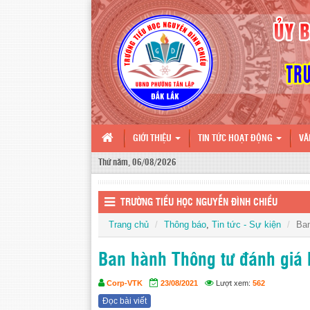
GIỚI THIỆU
TIN TỨC HOẠT ĐỘNG
VĂ
Thứ năm, 06/08/2026
TRƯỜNG TIỂU HỌC NGUYỄN ĐÌNH CHIỂU
Trang chủ
Thông báo
,
Tin tức - Sự kiện
Ban
Ban hành Thông tư đánh giá 
Corp-VTK
23/08/2021
Lượt xem:
562
Đọc bài viết