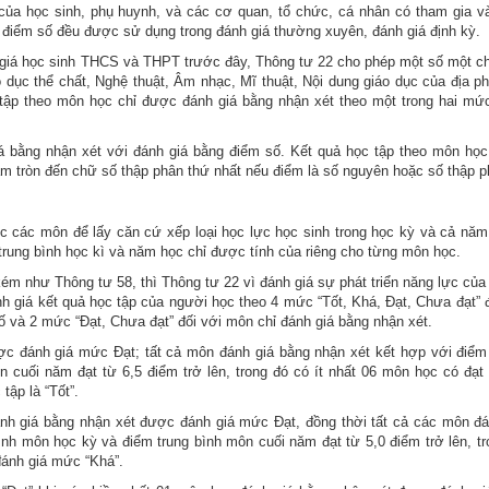
 của học sinh, phụ huynh, và các cơ quan, tổ chức, cá nhân có tham gia v
và điểm số đều được sử dụng trong đánh giá thường xuyên, đánh giá định kỳ.
 giá học sinh THCS và THPT trước đây, Thông tư 22 cho phép một số một ch
o dục thể chất, Nghệ thuật, Âm nhạc, Mĩ thuật, Nội dung giáo dục của địa p
 tập theo môn học chỉ được đánh giá bằng nhận xét theo một trong hai mức
iá bằng nhận xét với đánh giá bằng điểm số. Kết quả học tập theo môn họ
àm tròn đến chữ số thập phân thứ nhất nếu điểm là số nguyên hoặc số thập p
c các môn để lấy căn cứ xếp loại học lực học sinh trong học kỳ và cả năm,
rung bình học kì và năm học chỉ được tính của riêng cho từng môn học.
, kém như Thông tư 58, thì Thông tư 22 vì đánh giá sự phát triển năng lực củ
h giá kết quả học tập của người học theo 4 mức “Tốt, Khá, Đạt, Chưa đạt” đ
 và 2 mức “Đạt, Chưa đạt” đối với môn chỉ đánh giá bằng nhận xét.
ợc đánh giá mức Đạt; tất cả môn đánh giá bằng nhận xét kết hợp với điểm
 cuối năm đạt từ 6,5 điểm trở lên, trong đó có ít nhất 06 môn học có đạt 
tập là “Tốt”.
ánh giá bằng nhận xét được đánh giá mức Đạt, đồng thời tất cả các môn đá
ình môn học kỳ và điểm trung bình môn cuối năm đạt từ 5,0 điểm trở lên, tr
 đánh giá mức “Khá”.