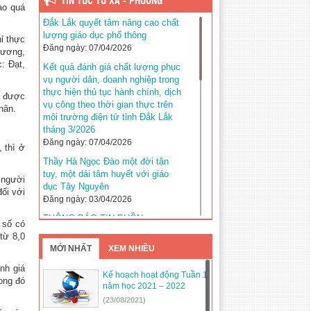
TIN TỨC TỪ XÃ - PHƯỜNG
ào quá
Đắk Lắk quyết tâm nâng cao chất
lượng giáo dục phổ thông
ỉ thực
Đăng ngày: 07/04/2026
hương,
: Đạt,
Kết quả đánh giá chất lượng phục
vụ người dân, doanh nghiệp trong
thực hiện thủ tục hành chính, dịch
c được
vụ công theo thời gian thực trên
hân.
môi trường điện tử tỉnh Đắk Lắk
tháng 3/2026
Đăng ngày: 07/04/2026
 thì ở
Thầy Hà Ngọc Đào một đời tận
tụy, một dải tâm huyết với giáo
a người
dục Tây Nguyên
ối với
Đăng ngày: 03/04/2026
THÔNG BÁO TIN BUỒN
 số có
Đăng ngày: 03/04/2026
từ 8,0
MỚI NHẤT
XEM NHIỀU
Kế hoạch tuyển sinh năm học
2026–2027 trên địa bàn tỉnh Đắk
nh giá
Lắk
Kế hoạch hoạt động Tuần 1
ong đó
năm học 2021 – 2022
Đăng ngày: 31/03/2026
(23/08/2021)
Đắk Lắk khẳng định vị thế với 5