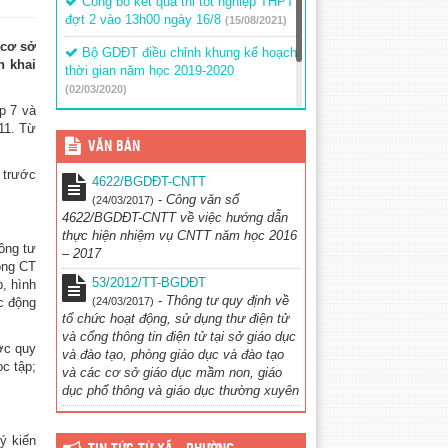
Công bố kết quả thi tốt nghiệp THPT
đợt 2 vào 13h00 ngày 16/8
(15/08/2021)
 cơ sở
Bộ GDĐT điều chỉnh khung kế hoạch
n khai
thời gian năm học 2019-2020
(02/03/2020)
p 7 và
Thông báo về việc tổ chức thẩm
11. Từ
định sách giáo khoa lớp 1
(02/03/2020)
VĂN BẢN
 trước
4622/BGDĐT-CNTT
-
Công văn số
(24/03/2017)
4622/BGDĐT-CNTT về việc hướng dẫn
thực hiện nhiệm vụ CNTT năm học 2016
ông tư
– 2017
ong CT
53/2012/TT-BGDĐT
, hình
-
Thông tư quy định về
c động
(24/03/2017)
tổ chức hoạt động, sử dụng thư điện tử
và cổng thông tin điện tử tại sở giáo dục
ợc quy
và đào tạo, phòng giáo dục và đào tạo
ọc tập;
và các cơ sở giáo dục mầm non, giáo
dục phổ thông và giáo dục thường xuyên
ý kiến