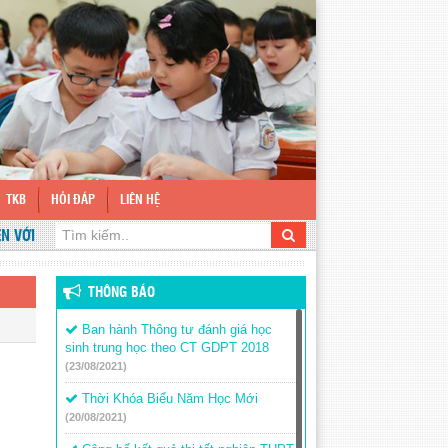
TKB
HỎI ĐÁP
LIÊN HỆ
ỚI WEBSITE TRƯỜNG THCS TÂN LỢI
THÔNG BÁO
Ban hành Thông tư đánh giá học
sinh trung học theo CT GDPT 2018
(23/08/2021)
Thời Khóa Biểu Năm Học Mới
(20/08/2021)