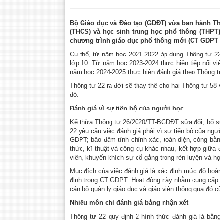
Bộ Giáo dục và Đào tạo (GDĐT) vừa ban hành Th
(THCS) và học sinh trung học phổ thông (THPT). 
chương trình giáo dục phổ thông mới (CT GDPT 2
Cụ thể, từ năm học 2021-2022 áp dụng Thông tư 22
lớp 10. Từ năm học 2023-2024 thực hiện tiếp nối v
năm học 2024-2025 thực hiện đánh giá theo Thông tư 
Thông tư 22 ra đời sẽ thay thế cho hai Thông tư 5
đó.
Đánh giá vì sự tiến bộ của người học
Kế thừa Thông tư 26/2020/TT-BGDĐT sửa đổi, bổ su
22 yêu cầu việc đánh giá phải vì sự tiến bộ của ng
GDPT; bảo đảm tính chính xác, toàn diện, công bằn
thức, kĩ thuật và công cụ khác nhau, kết hợp giữa 
viên, khuyến khích sự cố gắng trong rèn luyện và họ
Mục đích của việc đánh giá là xác định mức độ hoà
định trong CT GDPT. Hoạt động này nhằm cung cấp thô
cán bộ quản lý giáo dục và giáo viên thông qua đó 
Nhiều môn chỉ đánh giá bằng nhận xét
Thông tư 22 quy định 2 hình thức đánh giá là bằng