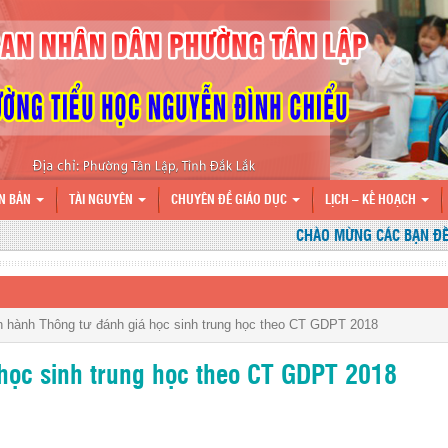
N BẢN
TÀI NGUYÊN
CHUYÊN ĐỀ GIÁO DỤC
LỊCH – KẾ HOẠCH
CHÀO MỪNG CÁC BẠN ĐẾN V
 hành Thông tư đánh giá học sinh trung học theo CT GDPT 2018
học sinh trung học theo CT GDPT 2018