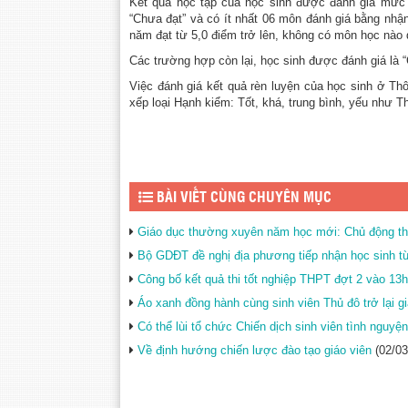
Kết quả học tập của học sinh được đánh giá mức 
“Chưa đạt” và có ít nhất 06 môn đánh giá bằng nhậ
năm đạt từ 5,0 điểm trở lên, không có môn học nào 
Các trường hợp còn lại, học sinh được đánh giá là “
Việc đánh giá kết quả rèn luyện của học sinh ở Th
xếp loại Hạnh kiểm: Tốt, khá, trung bình, yếu như T
BÀI VIẾT CÙNG CHUYÊN MỤC
Giáo dục thường xuyên năm học mới: Chủ động thí
Bộ GDĐT đề nghị địa phương tiếp nhận học sinh từ
Công bố kết quả thi tốt nghiệp THPT đợt 2 vào 13
Áo xanh đồng hành cùng sinh viên Thủ đô trở lại 
Có thể lùi tổ chức Chiến dịch sinh viên tình nguyện
Về định hướng chiến lược đào tạo giáo viên
(02/03