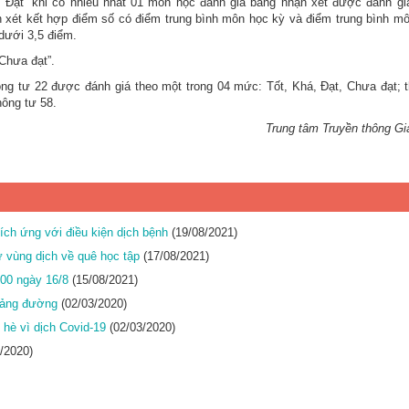
“Đạt” khi có nhiều nhất 01 môn học đánh giá bằng nhận xét được đánh g
n xét kết hợp điểm số có điểm trung bình môn học kỳ và điểm trung bình mô
dưới 3,5 điểm.
Chưa đạt”.
ông tư 22 được đánh giá theo một trong 04 mức: Tốt, Khá, Đạt, Chưa đạt; t
hông tư 58.
Trung tâm Truyền thông Gi
ch ứng với điều kiện dịch bệnh
(19/08/2021)
 vùng dịch về quê học tập
(17/08/2021)
h00 ngày 16/8
(15/08/2021)
giảng đường
(02/03/2020)
 hè vì dịch Covid-19
(02/03/2020)
/2020)