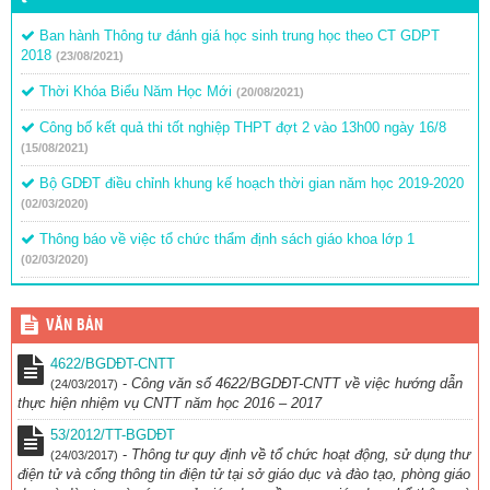
Ban hành Thông tư đánh giá học sinh trung học theo CT GDPT
2018
(23/08/2021)
Thời Khóa Biểu Năm Học Mới
(20/08/2021)
Công bố kết quả thi tốt nghiệp THPT đợt 2 vào 13h00 ngày 16/8
(15/08/2021)
Bộ GDĐT điều chỉnh khung kế hoạch thời gian năm học 2019-2020
(02/03/2020)
Thông báo về việc tổ chức thẩm định sách giáo khoa lớp 1
(02/03/2020)
VĂN BẢN
4622/BGDĐT-CNTT
-
Công văn số 4622/BGDĐT-CNTT về việc hướng dẫn
(24/03/2017)
thực hiện nhiệm vụ CNTT năm học 2016 – 2017
53/2012/TT-BGDĐT
-
Thông tư quy định về tổ chức hoạt động, sử dụng thư
(24/03/2017)
điện tử và cổng thông tin điện tử tại sở giáo dục và đào tạo, phòng giáo