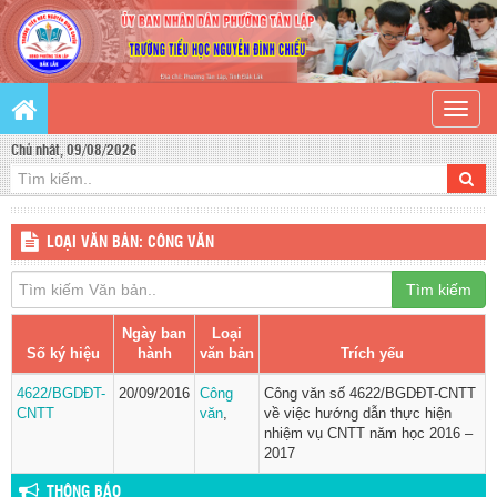
Toggle
naviga
Chủ nhật, 09/08/2026
LOẠI VĂN BẢN: CÔNG VĂN
Tìm kiếm
Ngày ban
Loại
Số ký hiệu
hành
văn bản
Trích yếu
4622/BGDĐT-
20/09/2016
Công
Công văn số 4622/BGDĐT-CNTT
CNTT
văn
,
về việc hướng dẫn thực hiện
nhiệm vụ CNTT năm học 2016 –
2017
THÔNG BÁO