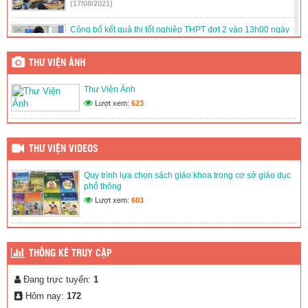
(17/08/2021)
Công bố kết quả thi tốt nghiệp THPT đợt 2 vào 13h00 ngày
16/8
(15/08/2021)
THƯ VIỆN ẢNH
Quy trình lựa chọn sách giáo khoa trong cơ sở giáo dục phổ
Thư Viện Ảnh
thông
Lượt xem:
623
(02/03/2020)
Thư Viện Ảnh
(02/03/2020)
THƯ VIỆN VIDEOS
Quy trình lựa chọn sách giáo khoa trong cơ sở giáo dục
phổ thông
Lượt xem:
603
THỐNG KÊ TRUY CẬP
Đang trực tuyến:
1
Hôm nay:
172