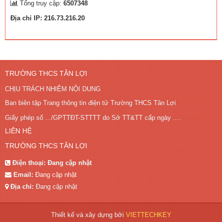
Tổng truy cập:
6507348
Địa chỉ IP: 216.73.216.20
TRƯỜNG THCS TÂN LỢI
CHỊU TRÁCH NHIỆM NỘI DUNG
Ban biên tập Trang thông tin điện tử Trường THCS Tân Lợi
Giấy phép số .../GPTTĐT-STTTT do Sở TT&TT cấp ngày ....
LIÊN HỆ
TRƯỜNG THCS TÂN LỢI
Điện thoại:
Đang cập nhật
Email:
Đang cập nhật
Địa chỉ:
Đang cập nhật
Thiết kế và xây dựng bởi
VIETTECHKEY